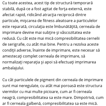
Cu toate acestea, acest tip de structură temporară
stabilă, după ce a fost agitat de forța externă, este
afectat rapid, ridicând atracția reciprocă dintre
particule, mișcarea de fitness aleatoare a particulelor
este reparată, circulația este îmbunătățită, cerneala de
imprimare devine mai subțire și vâscozitatea este
redusă. Cu cât este mai mică compresibilitatea cernelii
de serigrafie, cu atât mai bine. Pentru a rezolva aceste
condiții adverse, înainte de imprimare, este necesar să
amestecați complet cerneala de imprimare, să
normalizați reparația și apoi să efectuați imprimarea
ambalajului.
Cu cât particulele de pigment din cerneala de imprimare
sunt mai neregulate, cu atât mai poroasă este structura
viermilor cu mai multe picioare, cum ar fi cerneala
neagră, compresibilitatea sa este mare. Dimpotrivă, cum
ar fi cerneala galbenă, compresibilitatea sa este mică.