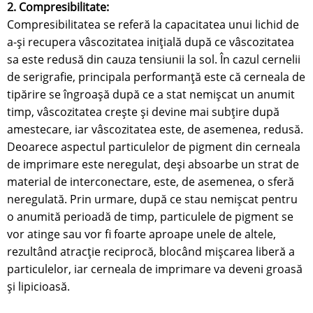
2. Compresibilitate:
Compresibilitatea se referă la capacitatea unui lichid de
a-și recupera vâscozitatea inițială după ce vâscozitatea
sa este redusă din cauza tensiunii la sol. În cazul cernelii
de serigrafie, principala performanță este că cerneala de
tipărire se îngroașă după ce a stat nemișcat un anumit
timp, vâscozitatea crește și devine mai subțire după
amestecare, iar vâscozitatea este, de asemenea, redusă.
Deoarece aspectul particulelor de pigment din cerneala
de imprimare este neregulat, deși absoarbe un strat de
material de interconectare, este, de asemenea, o sferă
neregulată. Prin urmare, după ce stau nemișcat pentru
o anumită perioadă de timp, particulele de pigment se
vor atinge sau vor fi foarte aproape unele de altele,
rezultând atracție reciprocă, blocând mișcarea liberă a
particulelor, iar cerneala de imprimare va deveni groasă
și lipicioasă.