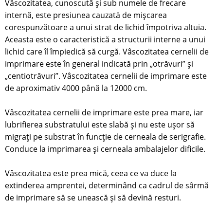
Vâscozitatea, cunoscută și sub numele de frecare
internă, este presiunea cauzată de mișcarea
corespunzătoare a unui strat de lichid împotriva altuia.
Aceasta este o caracteristică a structurii interne a unui
lichid care îl împiedică să curgă. Vâscozitatea cernelii de
imprimare este în general indicată prin „otrăvuri” și
„centiotrăvuri”. Vâscozitatea cernelii de imprimare este
de aproximativ 4000 până la 12000 cm.
Vâscozitatea cernelii de imprimare este prea mare, iar
lubrifierea substratului este slabă și nu este ușor să
migrați pe substrat în funcție de cerneala de serigrafie.
Conduce la imprimarea și cerneala ambalajelor dificile.
Vâscozitatea este prea mică, ceea ce va duce la
extinderea amprentei, determinând ca cadrul de sârmă
de imprimare să se unească și să devină resturi.