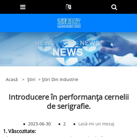
Acasă
>
Știri
>
Știri Din Industrie
Introducere în performanța cernelii
de serigrafie.
●
2023-06-30
●
2
●
Lasă-mi un mesaj
1. Vâscozitate: