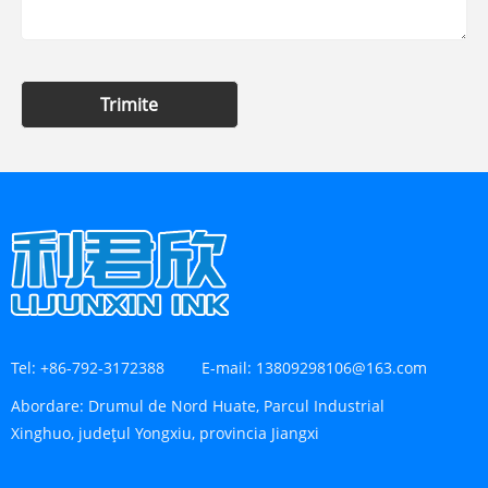
Trimite
Tel:
+86-792-3172388
E-mail:
13809298106@163.com
Abordare:
Drumul de Nord Huate, Parcul Industrial
Xinghuo, județul Yongxiu, provincia Jiangxi