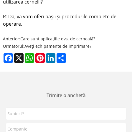
utilizarea cernelii?
R: Da, vă vom oferi pașii și procedurile complete de
operare.
Anterior:
Care sunt aplicațiile dvs. de cerneală?
Următorul:
Aveți echipamente de imprimare?
Facebook
X
WhatsApp
Pinterest
LinkedIn
Share
Trimite o anchetă