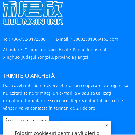
Tel:
+86-792-3172388
E-mail:
13809298106@163.com
Abordare:
Drumul de Nord Huate, Parcul Industrial
Xinghuo, județul Yongxiu, provincia Jiangxi
TRIMITE O ANCHETĂ
Dacă aveți întrebări despre ofertă sau cooperare, vă rugăm să
nu ezitați să ne trimiteți un e-mail la # sau să utilizați
următorul formular de solicitare. Reprezentantul nostru de
vânzări vă va contacta în termen de 24 de ore.
ÎNTREBARE ACUM
X
Folosim cookie-uri pentru a vă oferi o